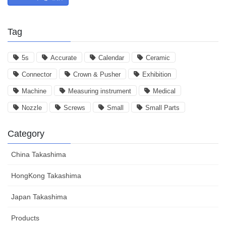
Tag
5s
Accurate
Calendar
Ceramic
Connector
Crown & Pusher
Exhibition
Machine
Measuring instrument
Medical
Nozzle
Screws
Small
Small Parts
Category
China Takashima
HongKong Takashima
Japan Takashima
Products