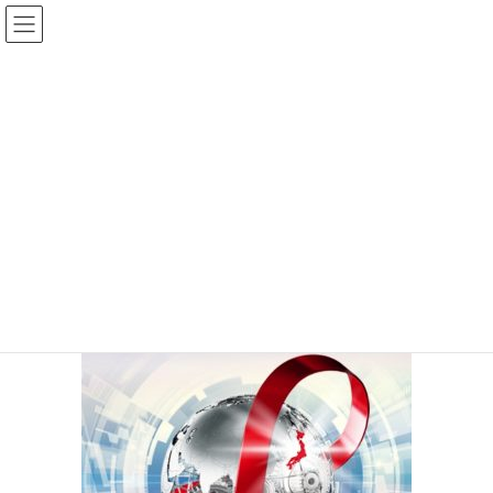
コ
ナ
ン
ビ
テ
ゲ
ン
ー
投稿
ツ
シ
へ
ョ
ス
ン
HOME
The 32nd JAPAN INTERNATIONAL MACHINE TOOL FAIR
キ
に
JIMTOF2024_228x53pixel_jpn
ッ
移
プ
動
12/20/2024
/ 最終更新日時 :
12/20/2024
ETTHWPIE1Z
JIMTOF2024_228x53pixel_jpn