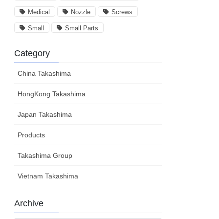
Medical
Nozzle
Screws
Small
Small Parts
Category
China Takashima
HongKong Takashima
Japan Takashima
Products
Takashima Group
Vietnam Takashima
Archive
Archive