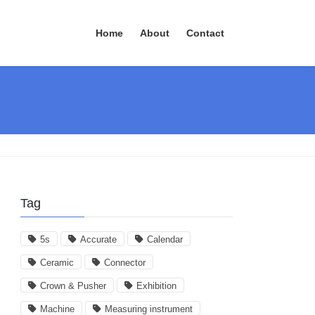
Home
About
Contact
Tag
5s
Accurate
Calendar
Ceramic
Connector
Crown & Pusher
Exhibition
Machine
Measuring instrument