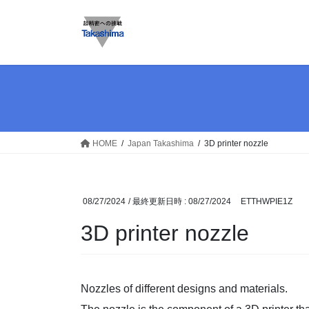
コ
ナ
ン
ビ
テ
ゲ
ン
ー
ツ
シ
へ
ョ
ス
ン
キ
に
ッ
移
HOME
Japan Takashima
3D printer nozzle
プ
動
08/27/2024
/ 最終更新日時 :
08/27/2024
ETTHWPIE1Z
3D printer nozzle
Nozzles of different designs and materials.