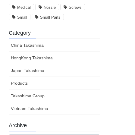
Medical
Nozzle
Screws
Small
Small Parts
Category
China Takashima
HongKong Takashima
Japan Takashima
Products
Takashima Group
Vietnam Takashima
Archive
Archive