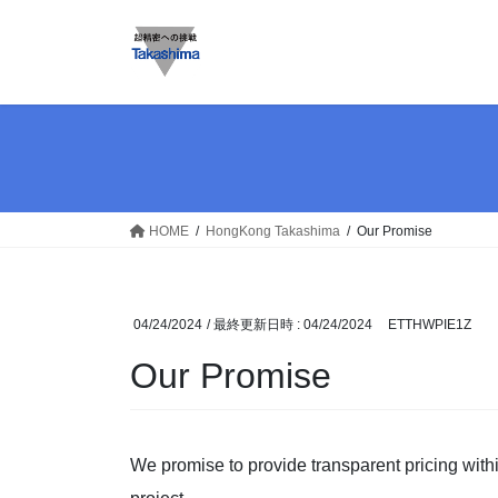
コ
ナ
ン
ビ
テ
ゲ
ン
ー
ツ
シ
へ
ョ
ス
ン
キ
に
ッ
移
HOME
HongKong Takashima
Our Promise
プ
動
04/24/2024
/ 最終更新日時 :
04/24/2024
ETTHWPIE1Z
Our Promise
We promise to provide transparent pricing with