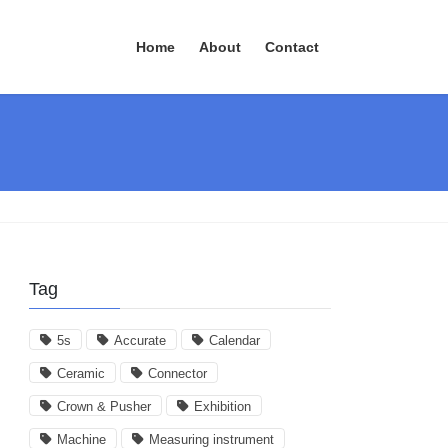
Home
About
Contact
Tag
5s
Accurate
Calendar
Ceramic
Connector
Crown & Pusher
Exhibition
Machine
Measuring instrument