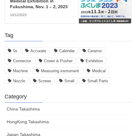
Medical Exhibition in
Fukushima, Nov. 1 – 2, 2023
10/12/2023
Tag
5s
Accurate
Calendar
Ceramic
Connector
Crown & Pusher
Exhibition
Machine
Measuring instrument
Medical
Nozzle
Screws
Small
Small Parts
Category
China Takashima
HongKong Takashima
Japan Takashima