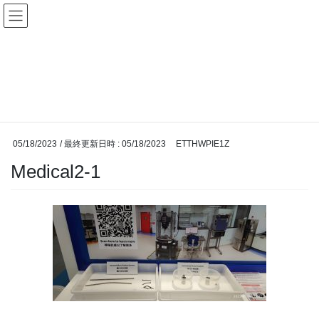
コ
ナ
ン
ビ
テ
ゲ
ン
ー
投稿
ツ
シ
へ
ョ
ス
ン
HOME
Visited a medical and healthcare fair
Medical2-1
キ
に
ッ
移
プ
動
05/18/2023
/ 最終更新日時 :
05/18/2023
ETTHWPIE1Z
Medical2-1