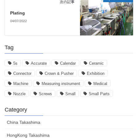
次の記事
Plating
04/07/2022
Tag
5s
Accurate
Calendar
Ceramic
Connector
Crown & Pusher
Exhibition
Machine
Measuring instrument
Medical
Nozzle
Screws
Small
Small Parts
Category
China Takashima
HongKong Takashima