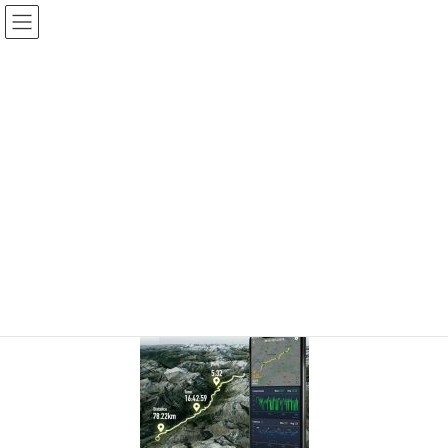
コ
ナ
ン
ビ
テ
ゲ
ン
ー
投稿
ツ
シ
へ
ョ
ス
ン
HOME
Cheer for our customers! !
20201023123520
キ
に
ッ
移
プ
動
10/23/2020
/ 最終更新日時 :
10/23/2020
ETTHWPIE1Z
20201023123520