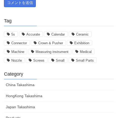
Tag
5s
Accurate
Calendar
Ceramic
Connector
Crown & Pusher
Exhibition
Machine
Measuring instrument
Medical
Nozzle
Screws
Small
Small Parts
Category
China Takashima
HongKong Takashima
Japan Takashima