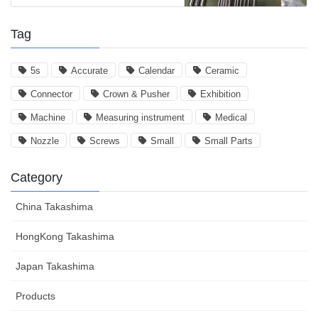
Tag
5s
Accurate
Calendar
Ceramic
Connector
Crown & Pusher
Exhibition
Machine
Measuring instrument
Medical
Nozzle
Screws
Small
Small Parts
Category
China Takashima
HongKong Takashima
Japan Takashima
Products