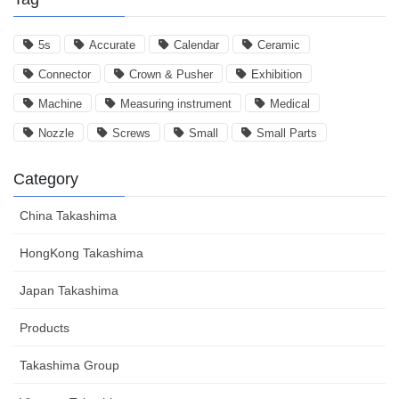
5s
Accurate
Calendar
Ceramic
Connector
Crown & Pusher
Exhibition
Machine
Measuring instrument
Medical
Nozzle
Screws
Small
Small Parts
Category
China Takashima
HongKong Takashima
Japan Takashima
Products
Takashima Group