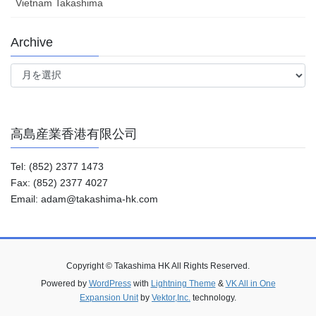
Vietnam Takashima
Archive
Archive
高島産業香港有限公司
Tel: (852) 2377 1473
Fax: (852) 2377 4027
Email: adam@takashima-hk.com
Copyright © Takashima HK All Rights Reserved.
Powered by
WordPress
with
Lightning Theme
&
VK All in One
Expansion Unit
by
Vektor,Inc.
technology.